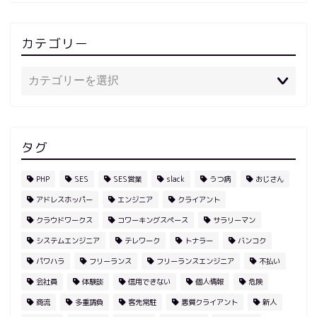
カテゴリー
タグ
PHP
SES
SES営業
slack
うつ病
おじさん
アドレスホッパー
エンジニア
クライアント
クラウドワークス
コワーキングスペース
サラリーマン
システムエンジニア
テレワーク
トナラー
バンコク
パワハラ
フリーランス
フリーランスエンジニア
不払い
会社員
体験談
信用できない
個人情報
危険
商流
多重請負
客先常駐
悪質クライアント
新人