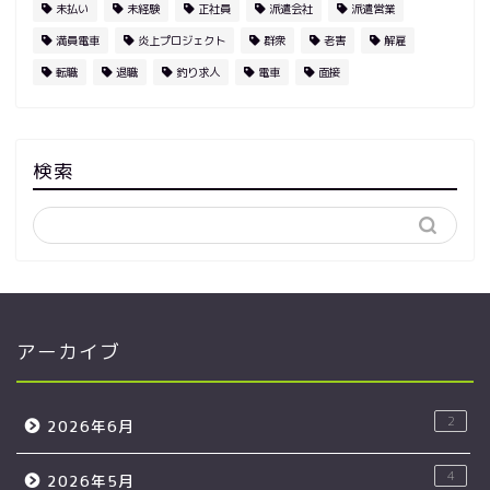
未払い
未経験
正社員
派遣会社
派遣営業
満員電車
炎上プロジェクト
群衆
老害
解雇
転職
退職
釣り求人
電車
面接
検索
アーカイブ
2
2026年6月
4
2026年5月