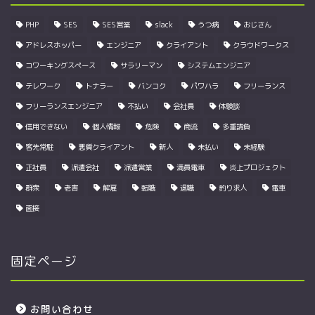
PHP
SES
SES営業
slack
うつ病
おじさん
アドレスホッパー
エンジニア
クライアント
クラウドワークス
コワーキングスペース
サラリーマン
システムエンジニア
テレワーク
トナラー
バンコク
パワハラ
フリーランス
フリーランスエンジニア
不払い
会社員
体験談
信用できない
個人情報
危険
商流
多重請負
客先常駐
悪質クライアント
新人
未払い
未経験
正社員
派遣会社
派遣営業
満員電車
炎上プロジェクト
群衆
老害
解雇
転職
退職
釣り求人
電車
面接
固定ページ
お問い合わせ