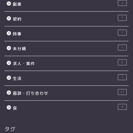
2
副業
7
契約
1
時事
1
未分類
8
求人・案件
1
生活
27
面談・打ち合わせ
4
食
タグ