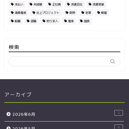
未払い
未経験
正社員
派遣会社
派遣営業
満員電車
炎上プロジェクト
群衆
老害
解雇
転職
退職
釣り求人
電車
面接
検索
アーカイブ
2
2026年6月
4
2026年5月