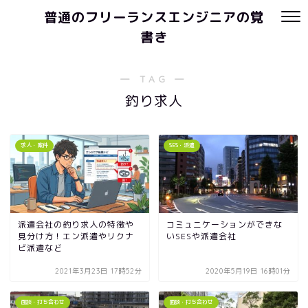
普通のフリーランスエンジニアの覚
書き
― TAG ―
釣り求人
求人・案件
SES・派遣
派遣会社の釣り求人の特徴や
コミュニケーションができな
見分け方！エン派遣やリクナ
いSESや派遣会社
ビ派遣など
2021年3月23日 17時52分
2020年5月19日 16時01分
面談・打ち合わせ
面談・打ち合わせ