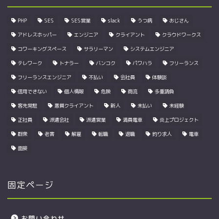
PHP
SES
SES営業
slack
うつ病
おじさん
アドレスホッパー
エンジニア
クライアント
クラウドワークス
コワーキングスペース
サラリーマン
システムエンジニア
テレワーク
トナラー
バンコク
パワハラ
フリーランス
フリーランスエンジニア
不払い
会社員
体験談
信用できない
個人情報
危険
商流
多重請負
客先常駐
悪質クライアント
新人
未払い
未経験
正社員
派遣会社
派遣営業
満員電車
炎上プロジェクト
群衆
老害
解雇
転職
退職
釣り求人
電車
面接
固定ページ
お問い合わせ