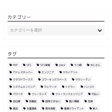
カテゴリー
タグ
PHP
SES
SES営業
slack
うつ病
おじさん
アドレスホッパー
エンジニア
クライアント
クラウドワークス
コワーキングスペース
サラリーマン
システムエンジニア
テレワーク
トナラー
バンコク
パワハラ
フリーランス
フリーランスエンジニア
不払い
会社員
体験談
信用できない
個人情報
危険
商流
多重請負
客先常駐
悪質クライアント
新人