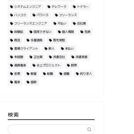
システムエンジニア
テレワーク
トナラー
バンコク
パワハラ
フリーランス
フリーランスエンジニア
不払い
会社員
体験談
信用できない
個人情報
危険
商流
多重請負
客先常駐
悪質クライアント
新人
未払い
未経験
正社員
派遣会社
派遣営業
満員電車
炎上プロジェクト
群衆
老害
解雇
転職
退職
釣り求人
電車
面接
検索