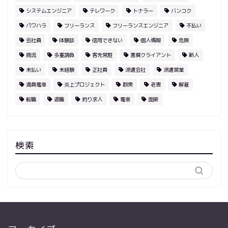
システムエンジニア
テレワーク
トナラー
バンコク
パワハラ
フリーランス
フリーランスエンジニア
不払い
会社員
体験談
信用できない
個人情報
危険
商流
多重請負
客先常駐
悪質クライアント
新人
未払い
未経験
正社員
派遣会社
派遣営業
満員電車
炎上プロジェクト
群衆
老害
解雇
転職
退職
釣り求人
電車
面接
検索