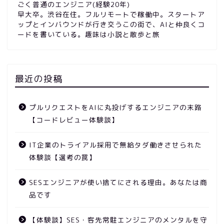
ごく普通のエンジニア(経験20年)
早大卒。渋谷在住。フルリモートで稼働中。スタートア
ップとインバウンドが行き交うこの街で、AIと仲良くコ
ードを書いている。趣味は小説と散歩と旅
最近の投稿
プルリクエストをAIに丸投げするエンジニアの末路
【コードレビュー体験談】
IT企業のトライアル採用で無給タダ働きさせられた
体験談【選考の罠】
SESエンジニアが使い捨てにされる理由。あなたは商
品です
【体験談】SES・客先常駐エンジニアのメンタルを守