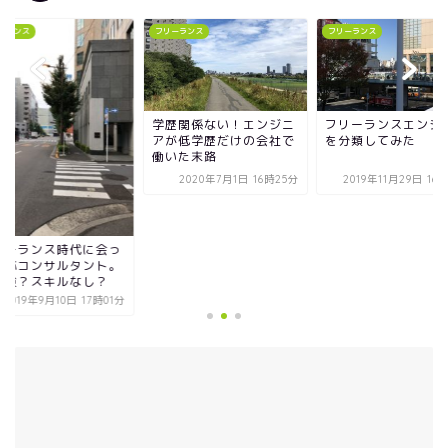
ーランス
フリーランス
フリーランス
歴関係ない！エンジニ
フリーランスエンジニア
が低学歴だけの会社で
を分類してみた
いた末路
2020年7月1日 16時25分
2019年11月29日 16時50分
フリーランス時代に
た自称コンサルタン
未経験？スキルなし
2019年9月10日 17