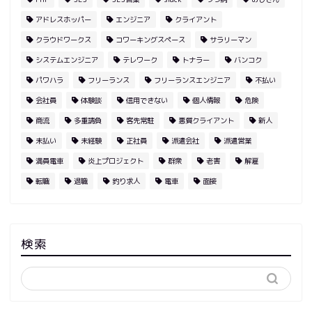
アドレスホッパー
エンジニア
クライアント
クラウドワークス
コワーキングスペース
サラリーマン
システムエンジニア
テレワーク
トナラー
バンコク
パワハラ
フリーランス
フリーランスエンジニア
不払い
会社員
体験談
信用できない
個人情報
危険
商流
多重請負
客先常駐
悪質クライアント
新人
未払い
未経験
正社員
派遣会社
派遣営業
満員電車
炎上プロジェクト
群衆
老害
解雇
転職
退職
釣り求人
電車
面接
検索