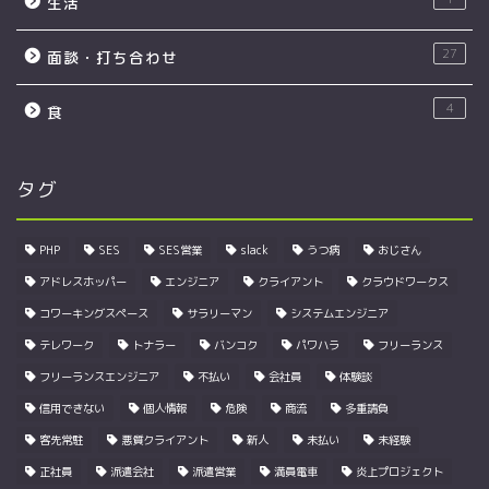
生活
27
面談・打ち合わせ
4
食
タグ
PHP
SES
SES営業
slack
うつ病
おじさん
アドレスホッパー
エンジニア
クライアント
クラウドワークス
コワーキングスペース
サラリーマン
システムエンジニア
テレワーク
トナラー
バンコク
パワハラ
フリーランス
フリーランスエンジニア
不払い
会社員
体験談
信用できない
個人情報
危険
商流
多重請負
客先常駐
悪質クライアント
新人
未払い
未経験
正社員
派遣会社
派遣営業
満員電車
炎上プロジェクト