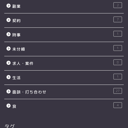
2
副業
7
契約
1
時事
1
未分類
8
求人・案件
1
生活
27
面談・打ち合わせ
4
食
タグ