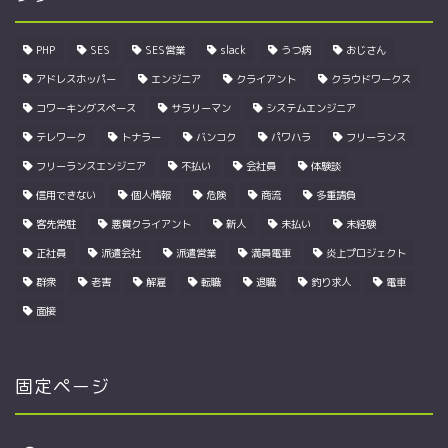
PHP
SES
SES営業
slack
うつ病
おじさん
アドレスホッパー
エンジニア
クライアント
クラウドワークス
コワーキングスペース
サラリーマン
システムエンジニア
テレワーク
トナラー
バンコク
パワハラ
フリーランス
フリーランスエンジニア
不払い
会社員
体験談
信用できない
個人情報
危険
商流
多重請負
客先常駐
悪質クライアント
新人
未払い
未経験
正社員
派遣会社
派遣営業
満員電車
炎上プロジェクト
群衆
老害
解雇
転職
退職
釣り求人
電車
面接
固定ページ