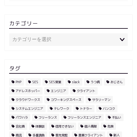
カテゴリー
タグ
PHP
SES
SES営業
slack
うつ病
おじさん
アドレスホッパー
エンジニア
クライアント
クラウドワークス
コワーキングスペース
サラリーマン
システムエンジニア
テレワーク
トナラー
バンコク
パワハラ
フリーランス
フリーランスエンジニア
不払い
会社員
体験談
信用できない
個人情報
危険
商流
多重請負
客先常駐
悪質クライアント
新人