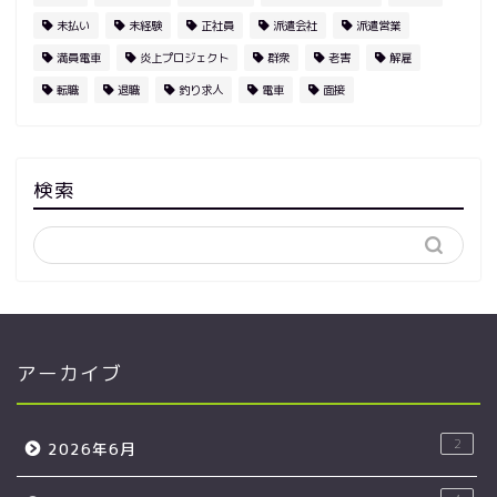
未払い
未経験
正社員
派遣会社
派遣営業
満員電車
炎上プロジェクト
群衆
老害
解雇
転職
退職
釣り求人
電車
面接
検索
アーカイブ
2
2026年6月