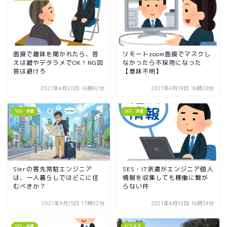
面接で趣味を聞かれたら、答
リモートzoom面接でマスクし
えは嘘やデタラメでOK！NG回
なかったら不採用になった
答は避けろ
【意味不明】
2021年4月20日 16時02分
2021年4月19日 16時20分
SES・派遣
SES・派遣
SIerの客先常駐エンジニア
SES・IT派遣がエンジニア個人
は、一人暮らしではどこに住
情報を収集しても稼働に繋が
むべきか？
らない件
2021年4月15日 17時02分
2021年4月12日 16時34分
SES・派遣
ビジネス