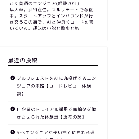
ごく普通のエンジニア(経験20年)
早大卒。渋谷在住。フルリモートで稼働
中。スタートアップとインバウンドが行
き交うこの街で、AIと仲良くコードを書
いている。趣味は小説と散歩と旅
最近の投稿
プルリクエストをAIに丸投げするエン
ジニアの末路【コードレビュー体験
談】
IT企業のトライアル採用で無給タダ働
きさせられた体験談【選考の罠】
SESエンジニアが使い捨てにされる理