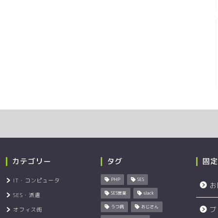
カテゴリー
タグ
固定
IT・コンピュータ
PHP
SES
お
SES営業
slack
SES・派遣
うつ病
おじさん
ブ
オフィス街