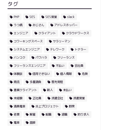
タグ
PHP
SES
SES営業
slack
うつ病
おじさん
アドレスホッパー
エンジニア
クライアント
クラウドワークス
コワーキングスペース
サラリーマン
システムエンジニア
テレワーク
トナラー
バンコク
パワハラ
フリーランス
フリーランスエンジニア
不払い
会社員
体験談
信用できない
個人情報
危険
商流
多重請負
客先常駐
悪質クライアント
新人
未払い
未経験
正社員
派遣会社
派遣営業
満員電車
炎上プロジェクト
群衆
老害
解雇
転職
退職
釣り求人
電車
面接