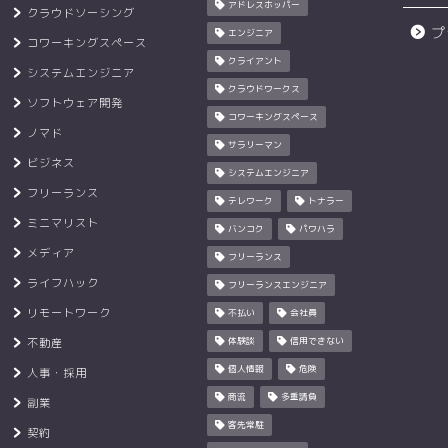
アドレスホッパー
クラウドソーシング
プ
エンジニア
コワーキングスペース
クライアント
システムエンジニア
クラウドワークス
ソフトウェア開発
コワーキングスペース
ノマド
サラリーマン
ビジネス
システムエンジニア
フリーランス
テレワーク
トナラー
ミニマリスト
バンコク
パワハラ
メディア
フリーランス
ライフハック
フリーランスエンジニア
リモートワーク
不払い
会社員
不動産
体験談
信用できない
個人情報
危険
人事・採用
商流
多重請負
副業
客先常駐
契約