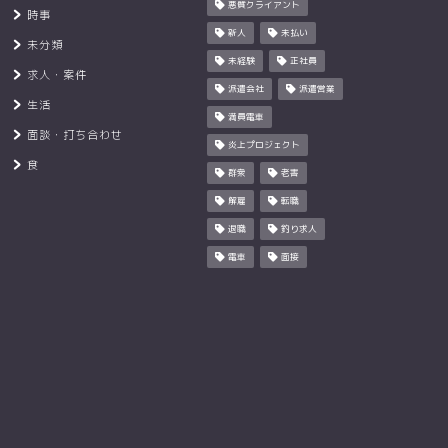
悪質クライアント
時事
新人
未払い
未分類
未経験
正社員
求人・案件
派遣会社
派遣営業
生活
満員電車
面談・打ち合わせ
炎上プロジェクト
食
群衆
老害
解雇
転職
退職
釣り求人
電車
面接