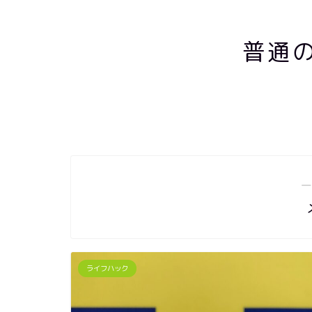
普通
―
ライフハック