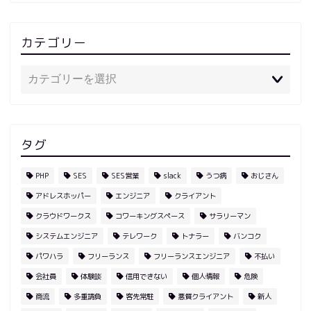
カテゴリー
タグ
PHP
SES
SES営業
slack
うつ病
おじさん
アドレスホッパー
エンジニア
クライアント
クラウドワークス
コワーキングスペース
サラリーマン
システムエンジニア
テレワーク
トナラー
バンコク
パワハラ
フリーランス
フリーランスエンジニア
不払い
会社員
体験談
信用できない
個人情報
危険
商流
多重請負
客先常駐
悪質クライアント
新人