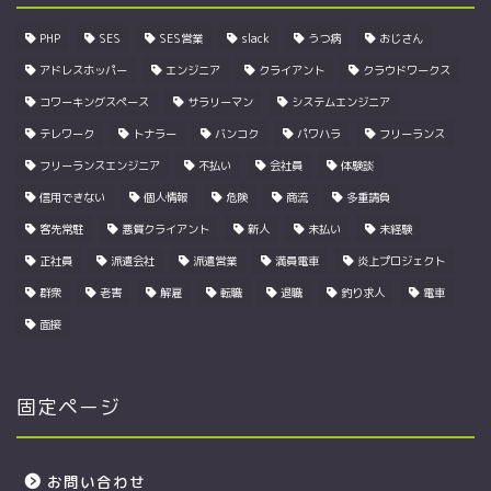
PHP
SES
SES営業
slack
うつ病
おじさん
アドレスホッパー
エンジニア
クライアント
クラウドワークス
コワーキングスペース
サラリーマン
システムエンジニア
テレワーク
トナラー
バンコク
パワハラ
フリーランス
フリーランスエンジニア
不払い
会社員
体験談
信用できない
個人情報
危険
商流
多重請負
客先常駐
悪質クライアント
新人
未払い
未経験
正社員
派遣会社
派遣営業
満員電車
炎上プロジェクト
群衆
老害
解雇
転職
退職
釣り求人
電車
面接
固定ページ
お問い合わせ