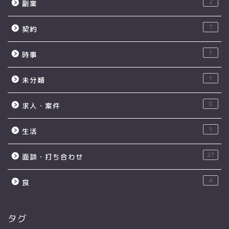
2
副業
7
契約
1
時事
1
未分類
8
求人・案件
1
生活
27
面談・打ち合わせ
4
食
タグ