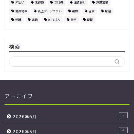
未払い
未経験
正社員
派遣会社
派遣営業
満員電車
炎上プロジェクト
群衆
老害
解雇
転職
退職
釣り求人
電車
面接
検索
アーカイブ
2
2026年6月
4
2026年5月