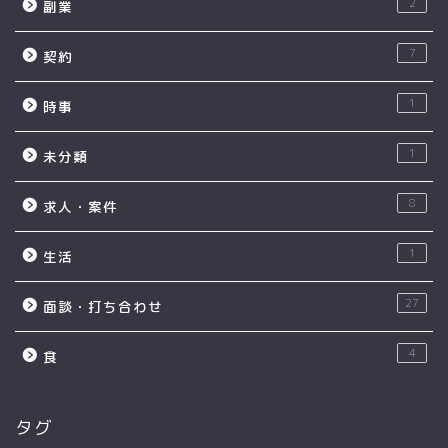
2
副業
7
契約
1
時事
1
未分類
8
求人・案件
1
生活
27
面談・打ち合わせ
4
食
タグ