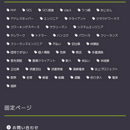
PHP
SES
SES営業
slack
うつ病
おじさん
アドレスホッパー
エンジニア
クライアント
クラウドワークス
コワーキングスペース
サラリーマン
システムエンジニア
テレワーク
トナラー
バンコク
パワハラ
フリーランス
フリーランスエンジニア
不払い
会社員
体験談
信用できない
個人情報
危険
商流
多重請負
客先常駐
悪質クライアント
新人
未払い
未経験
正社員
派遣会社
派遣営業
満員電車
炎上プロジェクト
群衆
老害
解雇
転職
退職
釣り求人
電車
面接
固定ページ
お問い合わせ