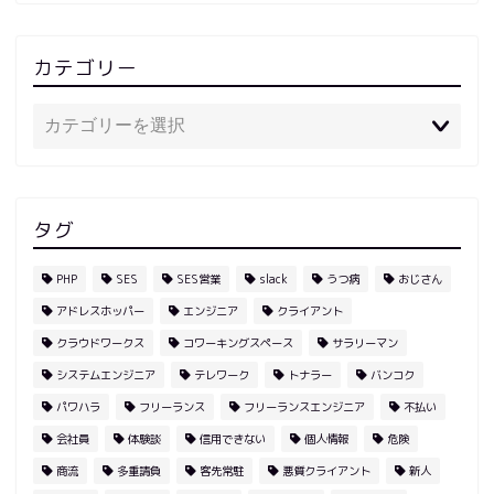
カテゴリー
タグ
PHP
SES
SES営業
slack
うつ病
おじさん
アドレスホッパー
エンジニア
クライアント
クラウドワークス
コワーキングスペース
サラリーマン
システムエンジニア
テレワーク
トナラー
バンコク
パワハラ
フリーランス
フリーランスエンジニア
不払い
会社員
体験談
信用できない
個人情報
危険
商流
多重請負
客先常駐
悪質クライアント
新人