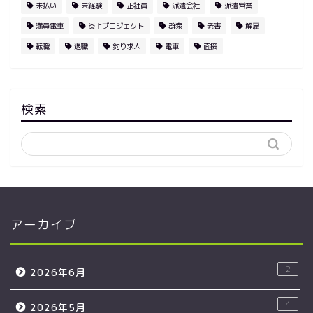
未払い
未経験
正社員
派遣会社
派遣営業
満員電車
炎上プロジェクト
群衆
老害
解雇
転職
退職
釣り求人
電車
面接
検索
アーカイブ
2
2026年6月
4
2026年5月