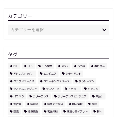
カテゴリー
タグ
PHP
SES
SES営業
slack
うつ病
おじさん
アドレスホッパー
エンジニア
クライアント
クラウドワークス
コワーキングスペース
サラリーマン
システムエンジニア
テレワーク
トナラー
バンコク
パワハラ
フリーランス
フリーランスエンジニア
不払い
会社員
体験談
信用できない
個人情報
危険
商流
多重請負
客先常駐
悪質クライアント
新人