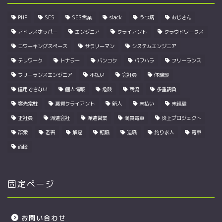
PHP
SES
SES営業
slack
うつ病
おじさん
アドレスホッパー
エンジニア
クライアント
クラウドワークス
コワーキングスペース
サラリーマン
システムエンジニア
テレワーク
トナラー
バンコク
パワハラ
フリーランス
フリーランスエンジニア
不払い
会社員
体験談
信用できない
個人情報
危険
商流
多重請負
客先常駐
悪質クライアント
新人
未払い
未経験
正社員
派遣会社
派遣営業
満員電車
炎上プロジェクト
群衆
老害
解雇
転職
退職
釣り求人
電車
面接
固定ページ
お問い合わせ