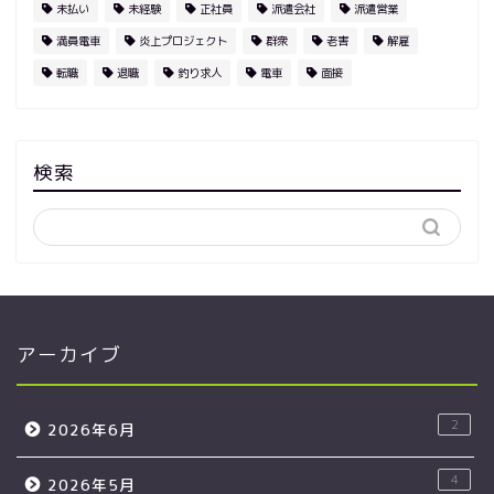
未払い
未経験
正社員
派遣会社
派遣営業
満員電車
炎上プロジェクト
群衆
老害
解雇
転職
退職
釣り求人
電車
面接
検索
アーカイブ
2
2026年6月
4
2026年5月