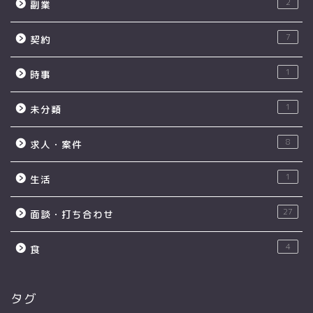
2
副業
7
契約
1
時事
1
未分類
8
求人・案件
1
生活
27
面談・打ち合わせ
4
食
タグ