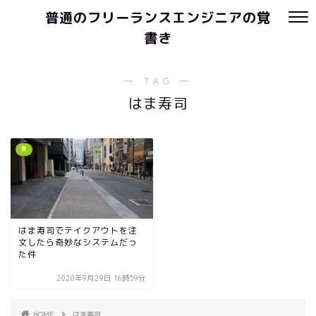
普通のフリーランスエンジニアの覚
書き
― TAG ―
はま寿司
食
はま寿司でテイクアウトを注
文したら奇妙なシステムだっ
た件
2020年9月29日 16時59分
HOME
はま寿司