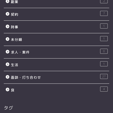
2
副業
7
契約
1
時事
1
未分類
8
求人・案件
1
生活
27
面談・打ち合わせ
4
食
タグ