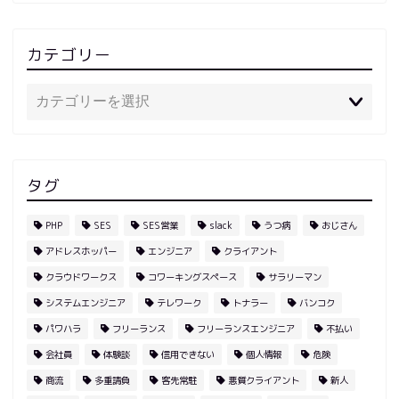
カテゴリー
タグ
PHP
SES
SES営業
slack
うつ病
おじさん
アドレスホッパー
エンジニア
クライアント
クラウドワークス
コワーキングスペース
サラリーマン
システムエンジニア
テレワーク
トナラー
バンコク
パワハラ
フリーランス
フリーランスエンジニア
不払い
会社員
体験談
信用できない
個人情報
危険
商流
多重請負
客先常駐
悪質クライアント
新人