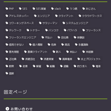
PHP
SES
SES営業
slack
うつ病
おじさん
アドレスホッパー
エンジニア
クライアント
クラウドワークス
コワーキングスペース
サラリーマン
システムエンジニア
テレワーク
トナラー
バンコク
パワハラ
フリーランス
フリーランスエンジニア
不払い
会社員
体験談
信用できない
個人情報
危険
商流
多重請負
客先常駐
悪質クライアント
新人
未払い
未経験
正社員
派遣会社
派遣営業
満員電車
炎上プロジェクト
群衆
老害
解雇
転職
退職
釣り求人
電車
面接
固定ページ
お問い合わせ