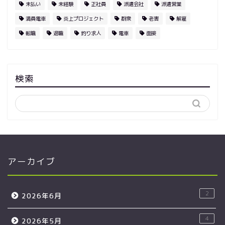
未払い
未経験
正社員
派遣会社
派遣営業
満員電車
炎上プロジェクト
群衆
老害
解雇
転職
退職
釣り求人
電車
面接
検索
アーカイブ
2
2026年6月
4
2026年5月