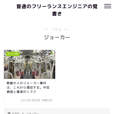
普通のフリーランスエンジニアの覚
書き
― TAG ―
ジョーカー
オフィス街
無敵の人のジョーカー事件
は、これから増加する。中流
貧困と電車のリスク
2022年1月30日 18時55分
HOME
ジョーカー