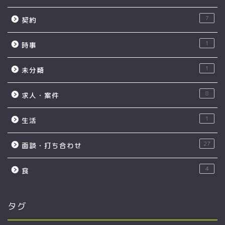
7
契約
1
時事
1
未分類
8
求人・案件
1
生活
27
面談・打ち合わせ
4
食
タグ