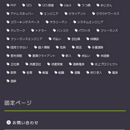
PHP
SES
SES営業
slack
うつ病
おじさん
アドレスホッパー
エンジニア
クライアント
クラウドワークス
コワーキングスペース
サラリーマン
システムエンジニア
テレワーク
トナラー
バンコク
パワハラ
フリーランス
フリーランスエンジニア
不払い
会社員
体験談
信用できない
個人情報
危険
商流
多重請負
客先常駐
悪質クライアント
新人
未払い
未経験
正社員
派遣会社
派遣営業
満員電車
炎上プロジェクト
群衆
老害
解雇
転職
退職
釣り求人
電車
面接
固定ページ
お問い合わせ