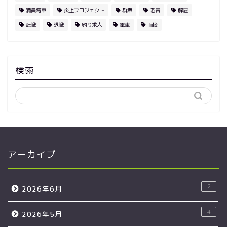
満員電車
炎上プロジェクト
群衆
老害
解雇
転職
退職
釣り求人
電車
面接
検索
アーカイブ
2
2026年6月
4
2026年5月