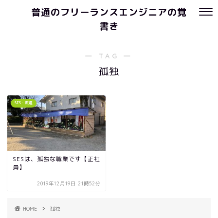
普通のフリーランスエンジニアの覚
書き
― TAG ―
孤独
SES・派遣
SESは、孤独な職業です【正社
員】
2019年12月19日 21時52分
HOME
孤独