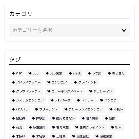
カテゴリー
タグ
PHP
SES
SES営業
slack
うつ病
おじさん
アドレスホッパー
エンジニア
クライアント
クラウドワークス
コワーキングスペース
サラリーマン
システムエンジニア
テレワーク
トナラー
バンコク
パワハラ
フリーランス
フリーランスエンジニア
不払い
会社員
体験談
信用できない
個人情報
危険
商流
多重請負
客先常駐
悪質クライアント
新人
未払い
未経験
正社員
派遣会社
派遣営業