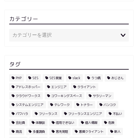
カテゴリー
タグ
PHP
SES
SES営業
slack
うつ病
おじさん
アドレスホッパー
エンジニア
クライアント
クラウドワークス
コワーキングスペース
サラリーマン
システムエンジニア
テレワーク
トナラー
バンコク
パワハラ
フリーランス
フリーランスエンジニア
不払い
会社員
体験談
信用できない
個人情報
危険
商流
多重請負
客先常駐
悪質クライアント
新人