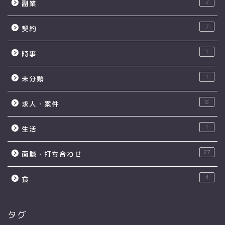
2
副業
7
契約
1
時事
1
未分類
8
求人・案件
1
生活
27
面談・打ち合わせ
4
食
タグ