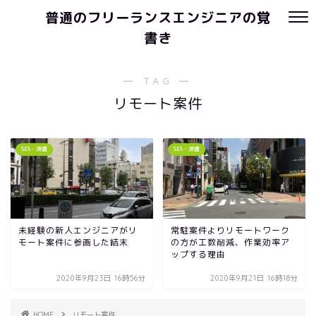
普通のフリーランスエンジニアの覚
書き
― TAG ―
リモート案件
SES・派遣
SES・派遣
未経験の新人エンジニアがリ
常駐案件よりリモートワーク
モート案件に参画した結末
の方が工数削減、作業効率ア
ップする理由
2020年9月23日 16時56分
2020年9月21日 16時18分
HOME
リモート案件