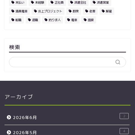
未払い
未経験
正社員
派遣会社
派遣営業
満員電車
炎上プロジェクト
群衆
老害
解雇
転職
退職
釣り求人
電車
面接
検索
アーカイブ
2
2026年6月
4
2026年5月