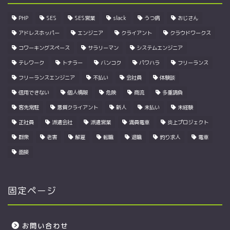
PHP
SES
SES営業
slack
うつ病
おじさん
アドレスホッパー
エンジニア
クライアント
クラウドワークス
コワーキングスペース
サラリーマン
システムエンジニア
テレワーク
トナラー
バンコク
パワハラ
フリーランス
フリーランスエンジニア
不払い
会社員
体験談
信用できない
個人情報
危険
商流
多重請負
客先常駐
悪質クライアント
新人
未払い
未経験
正社員
派遣会社
派遣営業
満員電車
炎上プロジェクト
群衆
老害
解雇
転職
退職
釣り求人
電車
面接
固定ページ
お問い合わせ