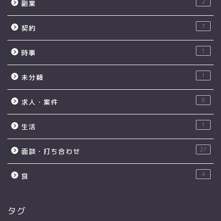
2
副業
7
契約
1
時事
1
未分類
8
求人・案件
1
生活
27
面談・打ち合わせ
4
食
タグ