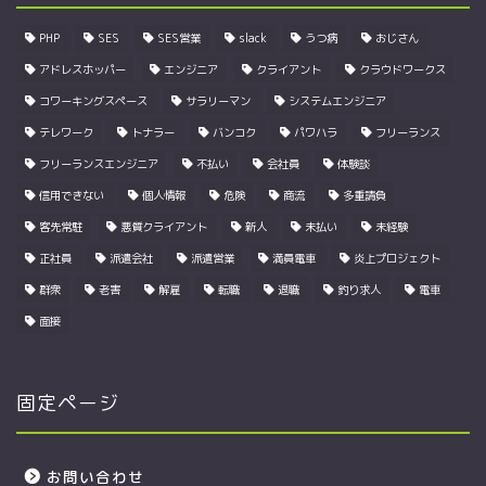
PHP
SES
SES営業
slack
うつ病
おじさん
アドレスホッパー
エンジニア
クライアント
クラウドワークス
コワーキングスペース
サラリーマン
システムエンジニア
テレワーク
トナラー
バンコク
パワハラ
フリーランス
フリーランスエンジニア
不払い
会社員
体験談
信用できない
個人情報
危険
商流
多重請負
客先常駐
悪質クライアント
新人
未払い
未経験
正社員
派遣会社
派遣営業
満員電車
炎上プロジェクト
群衆
老害
解雇
転職
退職
釣り求人
電車
面接
固定ページ
お問い合わせ