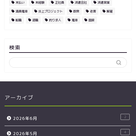
未払い
未経験
正社員
派遣会社
派遣営業
満員電車
炎上プロジェクト
群衆
老害
解雇
転職
退職
釣り求人
電車
面接
検索
アーカイブ
2
2026年6月
4
2026年5月