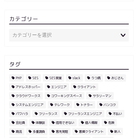
カテゴリー
タグ
PHP
SES
SES営業
slack
うつ病
おじさん
アドレスホッパー
エンジニア
クライアント
クラウドワークス
コワーキングスペース
サラリーマン
システムエンジニア
テレワーク
トナラー
バンコク
パワハラ
フリーランス
フリーランスエンジニア
不払い
会社員
体験談
信用できない
個人情報
危険
商流
多重請負
客先常駐
悪質クライアント
新人