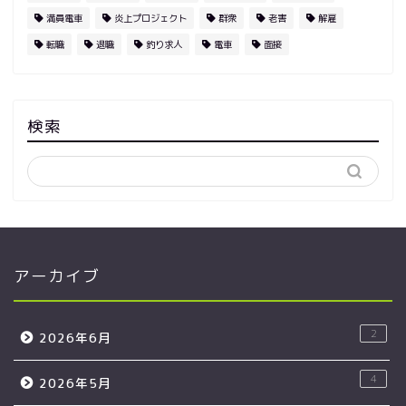
満員電車
炎上プロジェクト
群衆
老害
解雇
転職
退職
釣り求人
電車
面接
検索
アーカイブ
2
2026年6月
4
2026年5月