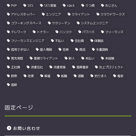
PHP
SES
SES営業
slack
うつ病
おじさん
アドレスホッパー
エンジニア
クライアント
クラウドワークス
コワーキングスペース
サラリーマン
システムエンジニア
テレワーク
トナラー
バンコク
パワハラ
フリーランス
フリーランスエンジニア
不払い
会社員
体験談
信用できない
個人情報
危険
商流
多重請負
客先常駐
悪質クライアント
新人
未払い
未経験
正社員
派遣会社
派遣営業
満員電車
炎上プロジェクト
群衆
老害
解雇
転職
退職
釣り求人
電車
面接
固定ページ
お問い合わせ