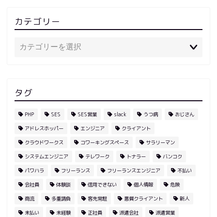
カテゴリー
タグ
PHP
SES
SES営業
slack
うつ病
おじさん
アドレスホッパー
エンジニア
クライアント
クラウドワークス
コワーキングスペース
サラリーマン
システムエンジニア
テレワーク
トナラー
バンコク
パワハラ
フリーランス
フリーランスエンジニア
不払い
会社員
体験談
信用できない
個人情報
危険
商流
多重請負
客先常駐
悪質クライアント
新人
未払い
未経験
正社員
派遣会社
派遣営業