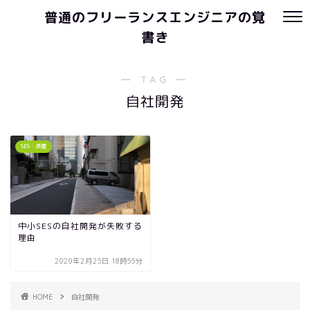
普通のフリーランスエンジニアの覚
書き
― TAG ―
自社開発
SES・派遣
中小SESの自社開発が失敗する
理由
2020年2月25日 18時55分
HOME
自社開発