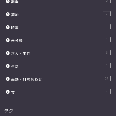
2
副業
7
契約
1
時事
1
未分類
8
求人・案件
1
生活
27
面談・打ち合わせ
4
食
タグ