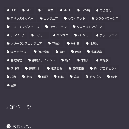
PHP
SES
SES営業
slack
うつ病
おじさん
アドレスホッパー
エンジニア
クライアント
クラウドワークス
コワーキングスペース
サラリーマン
システムエンジニア
テレワーク
トナラー
バンコク
パワハラ
フリーランス
フリーランスエンジニア
不払い
会社員
体験談
信用できない
個人情報
危険
商流
多重請負
客先常駐
悪質クライアント
新人
未払い
未経験
正社員
派遣会社
派遣営業
満員電車
炎上プロジェクト
群衆
老害
解雇
転職
退職
釣り求人
電車
面接
固定ページ
お問い合わせ