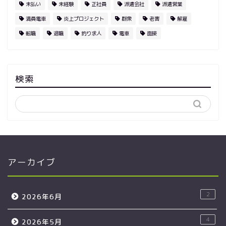
未払い
未経験
正社員
派遣会社
派遣営業
満員電車
炎上プロジェクト
群衆
老害
解雇
転職
退職
釣り求人
電車
面接
検索
アーカイブ
2
2026年6月
4
2026年5月