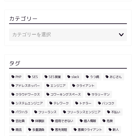
カテゴリー
タグ
PHP
SES
SES営業
slack
うつ病
おじさん
アドレスホッパー
エンジニア
クライアント
クラウドワークス
コワーキングスペース
サラリーマン
システムエンジニア
テレワーク
トナラー
バンコク
パワハラ
フリーランス
フリーランスエンジニア
不払い
会社員
体験談
信用できない
個人情報
危険
商流
多重請負
客先常駐
悪質クライアント
新人