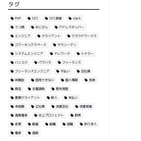
タグ
PHP
SES
SES営業
slack
うつ病
おじさん
アドレスホッパー
エンジニア
クライアント
クラウドワークス
コワーキングスペース
サラリーマン
システムエンジニア
テレワーク
トナラー
バンコク
パワハラ
フリーランス
フリーランスエンジニア
不払い
会社員
体験談
信用できない
個人情報
危険
商流
多重請負
客先常駐
悪質クライアント
新人
未払い
未経験
正社員
派遣会社
派遣営業
満員電車
炎上プロジェクト
群衆
老害
解雇
転職
退職
釣り求人
電車
面接