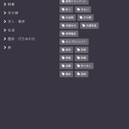
悪質クライアント
時事
新人
未払い
未分類
未経験
正社員
求人・案件
派遣会社
派遣営業
生活
満員電車
面談・打ち合わせ
炎上プロジェクト
食
群衆
老害
解雇
転職
退職
釣り求人
電車
面接