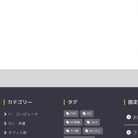
カテゴリー
タグ
固定
IT・コンピュータ
PHP
SES
お
SES営業
slack
SES・派遣
うつ病
おじさん
ブ
オフィス街