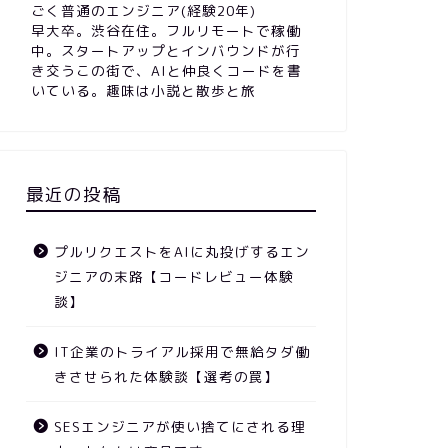
ごく普通のエンジニア(経験20年)
早大卒。渋谷在住。フルリモートで稼働
中。スタートアップとインバウンドが行
き交うこの街で、AIと仲良くコードを書
いている。趣味は小説と散歩と旅
最近の投稿
プルリクエストをAIに丸投げするエン
ジニアの末路【コードレビュー体験
談】
IT企業のトライアル採用で無給タダ働
きさせられた体験談【選考の罠】
SESエンジニアが使い捨てにされる理