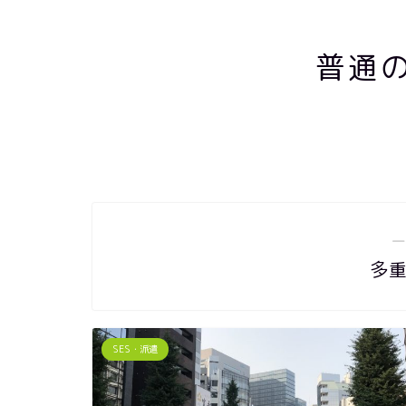
普通
―
多
SES・派遣