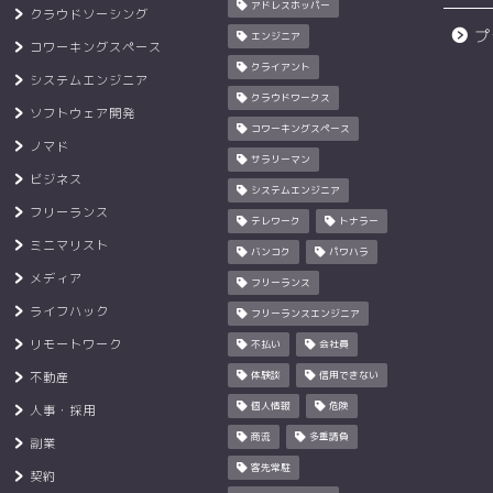
アドレスホッパー
クラウドソーシング
プ
エンジニア
コワーキングスペース
クライアント
システムエンジニア
クラウドワークス
ソフトウェア開発
コワーキングスペース
ノマド
サラリーマン
ビジネス
システムエンジニア
フリーランス
テレワーク
トナラー
ミニマリスト
バンコク
パワハラ
メディア
フリーランス
ライフハック
フリーランスエンジニア
リモートワーク
不払い
会社員
不動産
体験談
信用できない
個人情報
危険
人事・採用
商流
多重請負
副業
客先常駐
契約