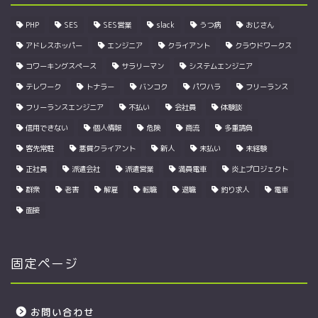
PHP
SES
SES営業
slack
うつ病
おじさん
アドレスホッパー
エンジニア
クライアント
クラウドワークス
コワーキングスペース
サラリーマン
システムエンジニア
テレワーク
トナラー
バンコク
パワハラ
フリーランス
フリーランスエンジニア
不払い
会社員
体験談
信用できない
個人情報
危険
商流
多重請負
客先常駐
悪質クライアント
新人
未払い
未経験
正社員
派遣会社
派遣営業
満員電車
炎上プロジェクト
群衆
老害
解雇
転職
退職
釣り求人
電車
面接
固定ページ
お問い合わせ