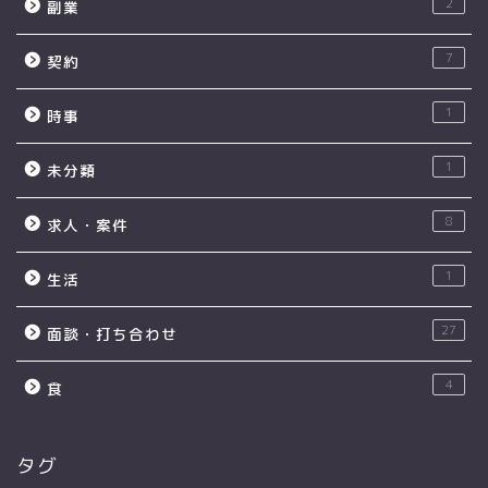
2
副業
7
契約
1
時事
1
未分類
8
求人・案件
1
生活
27
面談・打ち合わせ
4
食
タグ