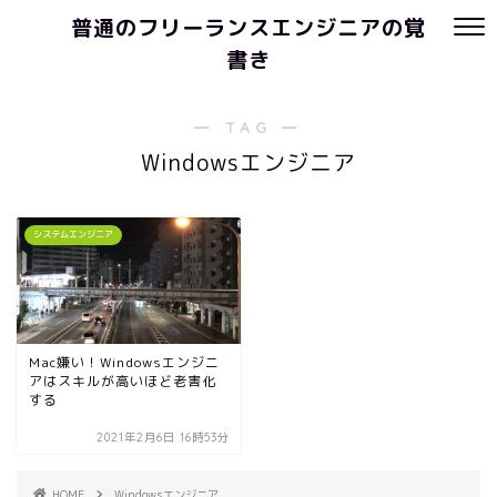
普通のフリーランスエンジニアの覚
書き
― TAG ―
Windowsエンジニア
システムエンジニア
Mac嫌い！Windowsエンジニ
アはスキルが高いほど老害化
する
2021年2月6日 16時53分
HOME
Windowsエンジニア