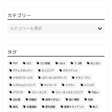
カテゴリー
タグ
PHP
SES
SES営業
slack
うつ病
おじさん
アドレスホッパー
エンジニア
クライアント
クラウドワークス
コワーキングスペース
サラリーマン
システムエンジニア
テレワーク
トナラー
バンコク
パワハラ
フリーランス
フリーランスエンジニア
不払い
会社員
体験談
信用できない
個人情報
危険
商流
多重請負
客先常駐
悪質クライアント
新人