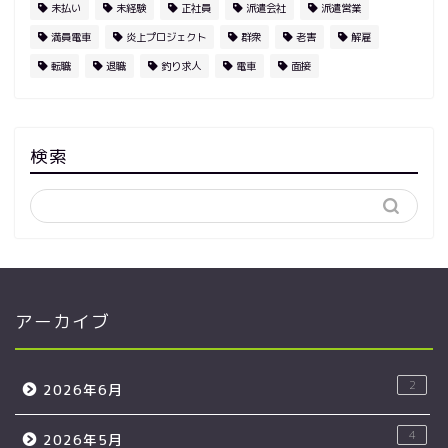
未払い
未経験
正社員
派遣会社
派遣営業
満員電車
炎上プロジェクト
群衆
老害
解雇
転職
退職
釣り求人
電車
面接
検索
アーカイブ
2
2026年6月
4
2026年5月