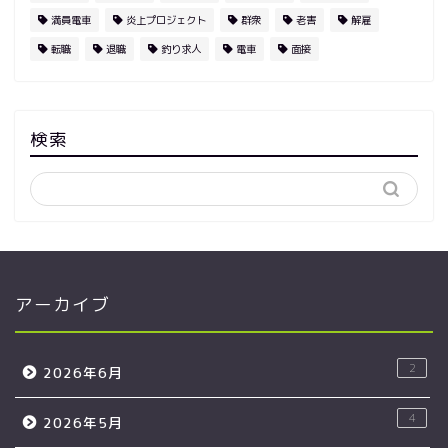
満員電車
炎上プロジェクト
群衆
老害
解雇
転職
退職
釣り求人
電車
面接
検索
アーカイブ
2
2026年6月
4
2026年5月