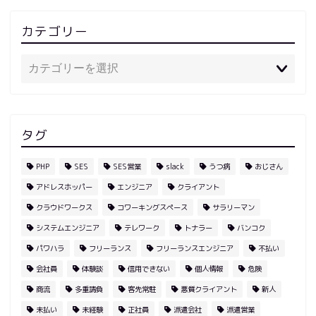
カテゴリー
タグ
PHP
SES
SES営業
slack
うつ病
おじさん
アドレスホッパー
エンジニア
クライアント
クラウドワークス
コワーキングスペース
サラリーマン
システムエンジニア
テレワーク
トナラー
バンコク
パワハラ
フリーランス
フリーランスエンジニア
不払い
会社員
体験談
信用できない
個人情報
危険
商流
多重請負
客先常駐
悪質クライアント
新人
未払い
未経験
正社員
派遣会社
派遣営業