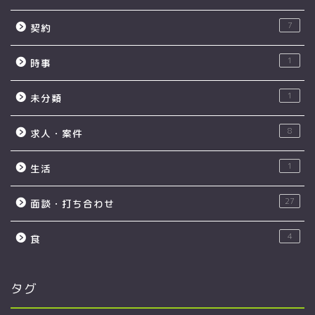
7
契約
1
時事
1
未分類
8
求人・案件
1
生活
27
面談・打ち合わせ
4
食
タグ