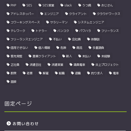
PHP
SES
SES営業
slack
うつ病
おじさん
アドレスホッパー
エンジニア
クライアント
クラウドワークス
コワーキングスペース
サラリーマン
システムエンジニア
テレワーク
トナラー
バンコク
パワハラ
フリーランス
フリーランスエンジニア
不払い
会社員
体験談
信用できない
個人情報
危険
商流
多重請負
客先常駐
悪質クライアント
新人
未払い
未経験
正社員
派遣会社
派遣営業
満員電車
炎上プロジェクト
群衆
老害
解雇
転職
退職
釣り求人
電車
面接
固定ページ
お問い合わせ