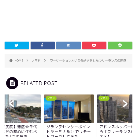
HOME
ノマド
ワーケーションという働き方をしたフリーランスの所感
RELATED POST
ド
ノマド
ノマド
ランデセンターポイン
アドレスホッパーになろ
【東京民度】港区や
ターミナル21でリモー
う【フリーランスにオス
田区などの都心に住
ワークしてみた
スメ】
きたった1つの理由