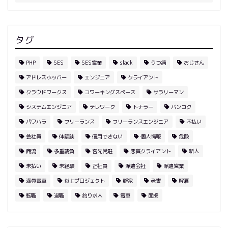
タグ
PHP
SES
SES営業
slack
うつ病
おじさん
アドレスホッパー
エンジニア
クライアント
クラウドワークス
コワーキングスペース
サラリーマン
システムエンジニア
テレワーク
トナラー
バンコク
パワハラ
フリーランス
フリーランスエンジニア
不払い
会社員
体験談
信用できない
個人情報
危険
商流
多重請負
客先常駐
悪質クライアント
新人
未払い
未経験
正社員
派遣会社
派遣営業
満員電車
炎上プロジェクト
群衆
老害
解雇
転職
退職
釣り求人
電車
面接