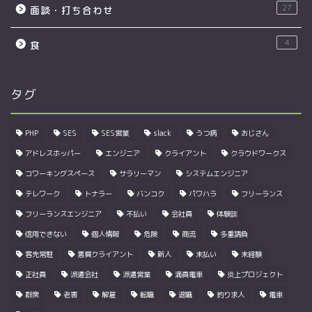
27
面談・打ち合わせ
4
食
タグ
PHP
SES
SES営業
slack
うつ病
おじさん
アドレスホッパー
エンジニア
クライアント
クラウドワークス
コワーキングスペース
サラリーマン
システムエンジニア
テレワーク
トナラー
バンコク
パワハラ
フリーランス
フリーランスエンジニア
不払い
会社員
体験談
信用できない
個人情報
危険
商流
多重請負
客先常駐
悪質クライアント
新人
未払い
未経験
正社員
派遣会社
派遣営業
満員電車
炎上プロジェクト
群衆
老害
解雇
転職
退職
釣り求人
電車