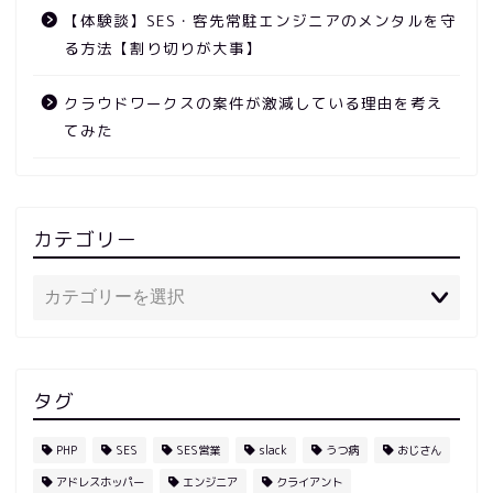
【体験談】SES・客先常駐エンジニアのメンタルを守
る方法【割り切りが大事】
クラウドワークスの案件が激減している理由を考え
てみた
カテゴリー
タグ
PHP
SES
SES営業
slack
うつ病
おじさん
アドレスホッパー
エンジニア
クライアント