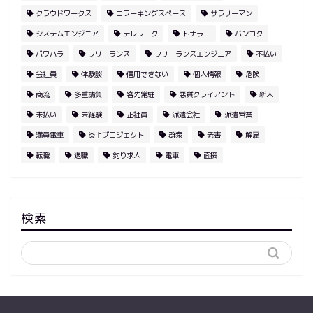
クラウドワークス
コワーキングスペース
サラリーマン
システムエンジニア
テレワーク
トナラー
バンコク
パワハラ
フリーランス
フリーランスエンジニア
不払い
会社員
体験談
信用できない
個人情報
危険
商流
多重請負
客先常駐
悪質クライアント
新人
未払い
未経験
正社員
派遣会社
派遣営業
満員電車
炎上プロジェクト
群衆
老害
解雇
転職
退職
釣り求人
電車
面接
検索