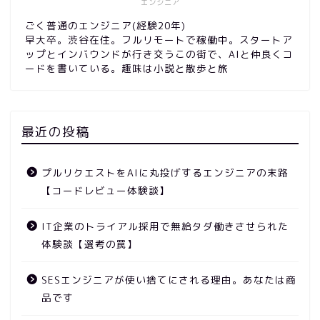
エンジニア
ごく普通のエンジニア(経験20年)
早大卒。渋谷在住。フルリモートで稼働中。スタートア
ップとインバウンドが行き交うこの街で、AIと仲良くコ
ードを書いている。趣味は小説と散歩と旅
最近の投稿
プルリクエストをAIに丸投げするエンジニアの末路
【コードレビュー体験談】
IT企業のトライアル採用で無給タダ働きさせられた
体験談【選考の罠】
SESエンジニアが使い捨てにされる理由。あなたは商
品です