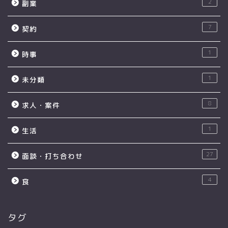
2
副業
7
契約
1
時事
1
未分類
8
求人・案件
1
生活
27
面談・打ち合わせ
4
食
タグ