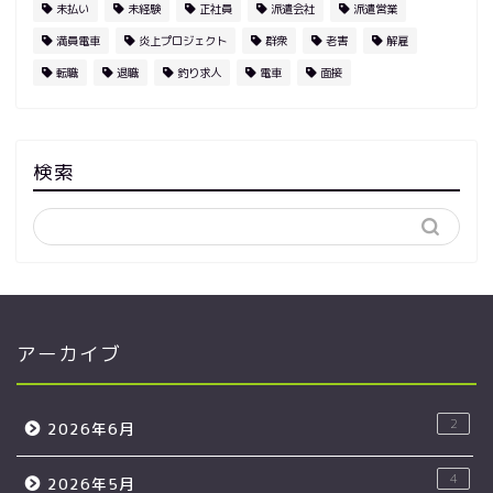
未払い
未経験
正社員
派遣会社
派遣営業
満員電車
炎上プロジェクト
群衆
老害
解雇
転職
退職
釣り求人
電車
面接
検索
アーカイブ
2
2026年6月
4
2026年5月