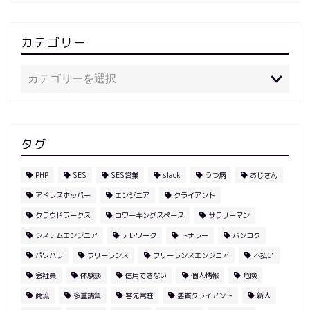
カテゴリー
タグ
PHP
SES
SES営業
slack
うつ病
おじさん
アドレスホッパー
エンジニア
クライアント
クラウドワークス
コワーキングスペース
サラリーマン
システムエンジニア
テレワーク
トナラー
バンコク
パワハラ
フリーランス
フリーランスエンジニア
不払い
会社員
体験談
信用できない
個人情報
危険
商流
多重請負
客先常駐
悪質クライアント
新人