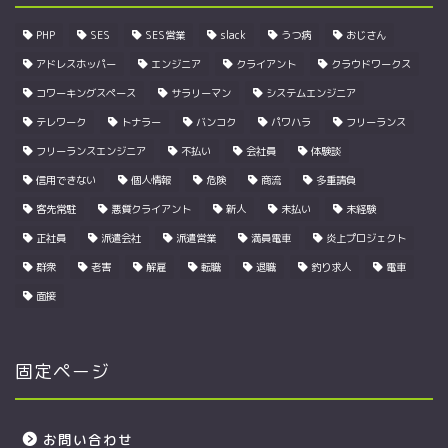
PHP
SES
SES営業
slack
うつ病
おじさん
アドレスホッパー
エンジニア
クライアント
クラウドワークス
コワーキングスペース
サラリーマン
システムエンジニア
テレワーク
トナラー
バンコク
パワハラ
フリーランス
フリーランスエンジニア
不払い
会社員
体験談
信用できない
個人情報
危険
商流
多重請負
客先常駐
悪質クライアント
新人
未払い
未経験
正社員
派遣会社
派遣営業
満員電車
炎上プロジェクト
群衆
老害
解雇
転職
退職
釣り求人
電車
面接
固定ページ
お問い合わせ