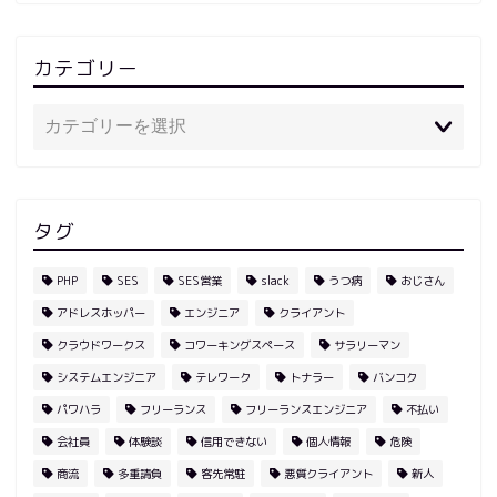
カテゴリー
タグ
PHP
SES
SES営業
slack
うつ病
おじさん
アドレスホッパー
エンジニア
クライアント
クラウドワークス
コワーキングスペース
サラリーマン
システムエンジニア
テレワーク
トナラー
バンコク
パワハラ
フリーランス
フリーランスエンジニア
不払い
会社員
体験談
信用できない
個人情報
危険
商流
多重請負
客先常駐
悪質クライアント
新人