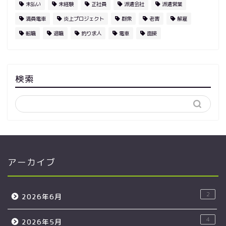
未払い
未経験
正社員
派遣会社
派遣営業
満員電車
炎上プロジェクト
群衆
老害
解雇
転職
退職
釣り求人
電車
面接
検索
アーカイブ
2
2026年6月
4
2026年5月