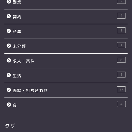
2
副業
7
契約
1
時事
1
未分類
8
求人・案件
1
生活
27
面談・打ち合わせ
4
食
タグ