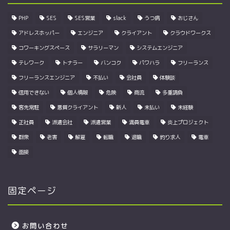
PHP
SES
SES営業
slack
うつ病
おじさん
アドレスホッパー
エンジニア
クライアント
クラウドワークス
コワーキングスペース
サラリーマン
システムエンジニア
テレワーク
トナラー
バンコク
パワハラ
フリーランス
フリーランスエンジニア
不払い
会社員
体験談
信用できない
個人情報
危険
商流
多重請負
客先常駐
悪質クライアント
新人
未払い
未経験
正社員
派遣会社
派遣営業
満員電車
炎上プロジェクト
群衆
老害
解雇
転職
退職
釣り求人
電車
面接
固定ページ
お問い合わせ