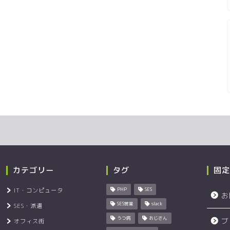
カテゴリー
タグ
固定
IT・コンピュータ
PHP
SES
お
SES営業
slack
SES・派遣
うつ病
おじさん
ブ
オフィス街