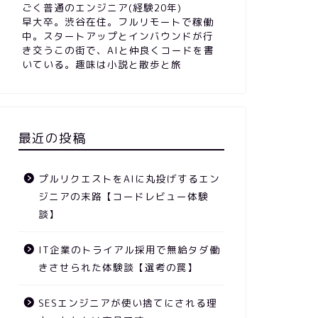
ごく普通のエンジニア(経験20年)
早大卒。渋谷在住。フルリモートで稼働
中。スタートアップとインバウンドが行
き交うこの街で、AIと仲良くコードを書
いている。趣味は小説と散歩と旅
最近の投稿
プルリクエストをAIに丸投げするエン
ジニアの末路【コードレビュー体験
談】
IT企業のトライアル採用で無給タダ働
きさせられた体験談【選考の罠】
SESエンジニアが使い捨てにされる理