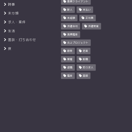
悪質クライアント
時事
新人
未払い
未分類
未経験
正社員
求人・案件
派遣会社
派遣営業
生活
満員電車
面談・打ち合わせ
炎上プロジェクト
食
群衆
老害
解雇
転職
退職
釣り求人
電車
面接