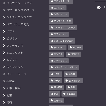
アドレスホッパー
クラウドソーシング
プ
エンジニア
コワーキングスペース
クライアント
システムエンジニア
クラウドワークス
ソフトウェア開発
コワーキングスペース
ノマド
サラリーマン
ビジネス
システムエンジニア
フリーランス
テレワーク
トナラー
ミニマリスト
バンコク
パワハラ
メディア
フリーランス
ライフハック
フリーランスエンジニア
リモートワーク
不払い
会社員
不動産
体験談
信用できない
個人情報
危険
人事・採用
商流
多重請負
副業
客先常駐
契約