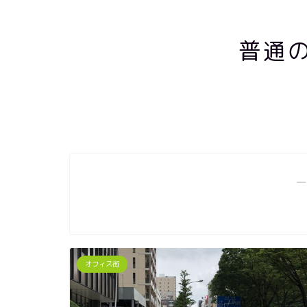
普通
―
オフィス街