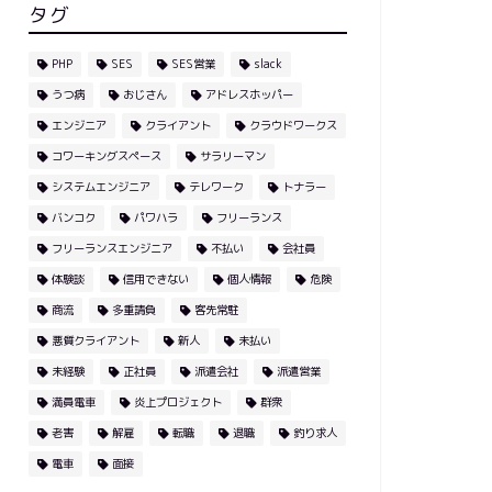
タグ
PHP
SES
SES営業
slack
うつ病
おじさん
アドレスホッパー
エンジニア
クライアント
クラウドワークス
コワーキングスペース
サラリーマン
システムエンジニア
テレワーク
トナラー
バンコク
パワハラ
フリーランス
フリーランスエンジニア
不払い
会社員
体験談
信用できない
個人情報
危険
商流
多重請負
客先常駐
悪質クライアント
新人
未払い
未経験
正社員
派遣会社
派遣営業
満員電車
炎上プロジェクト
群衆
老害
解雇
転職
退職
釣り求人
電車
面接