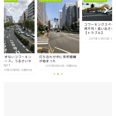
コワーキングスペース
コワーキングスペース
コワーキングスペース
コワーキングスペース利
用不可！追い出された話
【トラブル】
2019年12月10日 16時30分
打ち合わせ中に突然喧嘩
集中できないコ
が始まった
グスペース。う
バコ臭い！
2019年8月16日 19時00分
2019年10月8日