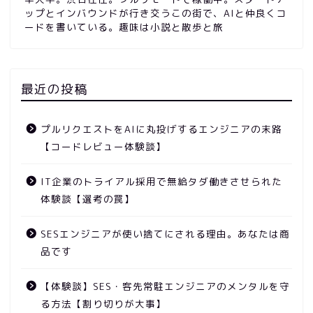
ップとインバウンドが行き交うこの街で、AIと仲良くコ
ードを書いている。趣味は小説と散歩と旅
最近の投稿
プルリクエストをAIに丸投げするエンジニアの末路
【コードレビュー体験談】
IT企業のトライアル採用で無給タダ働きさせられた
体験談【選考の罠】
SESエンジニアが使い捨てにされる理由。あなたは商
品です
【体験談】SES・客先常駐エンジニアのメンタルを守
る方法【割り切りが大事】