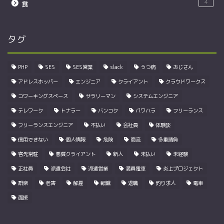
4
食
タグ
PHP
SES
SES営業
slack
うつ病
おじさん
アドレスホッパー
エンジニア
クライアント
クラウドワークス
コワーキングスペース
サラリーマン
システムエンジニア
テレワーク
トナラー
バンコク
パワハラ
フリーランス
フリーランスエンジニア
不払い
会社員
体験談
信用できない
個人情報
危険
商流
多重請負
客先常駐
悪質クライアント
新人
未払い
未経験
正社員
派遣会社
派遣営業
満員電車
炎上プロジェクト
群衆
老害
解雇
転職
退職
釣り求人
電車
面接