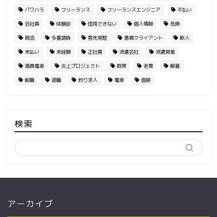
パワハラ
フリーランス
フリーランスエンジニア
不払い
会社員
体験談
信用できない
個人情報
危険
商流
多重請負
客先常駐
悪質クライアント
新人
未払い
未経験
正社員
派遣会社
派遣営業
満員電車
炎上プロジェクト
群衆
老害
解雇
転職
退職
釣り求人
電車
面接
検索
アーカイブ