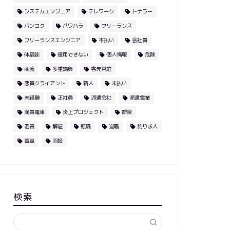
システムエンジニア
テレワーク
トナラー
バンコク
パワハラ
フリーランス
フリーランスエンジニア
不払い
会社員
体験談
信用できない
個人情報
危険
商流
多重請負
客先常駐
悪質クライアント
新人
未払い
未経験
正社員
派遣会社
派遣営業
満員電車
炎上プロジェクト
群衆
老害
解雇
転職
退職
釣り求人
電車
面接
検索