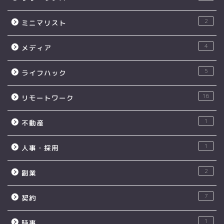
2
ミニマリスト
4
メディア
5
ライフハック
16
リモートワーク
1
不動産
1
人事・採用
2
副業
7
契約
1
時事