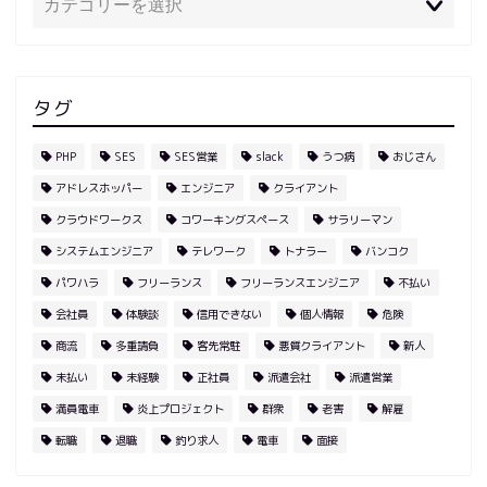
タグ
PHP
SES
SES営業
slack
うつ病
おじさん
アドレスホッパー
エンジニア
クライアント
クラウドワークス
コワーキングスペース
サラリーマン
システムエンジニア
テレワーク
トナラー
バンコク
パワハラ
フリーランス
フリーランスエンジニア
不払い
会社員
体験談
信用できない
個人情報
危険
商流
多重請負
客先常駐
悪質クライアント
新人
未払い
未経験
正社員
派遣会社
派遣営業
満員電車
炎上プロジェクト
群衆
老害
解雇
転職
退職
釣り求人
電車
面接