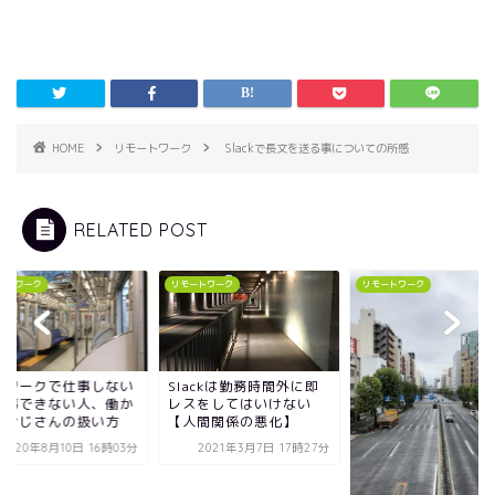
HOME
リモートワーク
Slackで長文を送る事についての所感
RELATED POST
モートワーク
リモートワーク
リモートワーク
lackは勤務時間外に即
テレワークで仕事し
スをしてはいけない
人仕事できない人、
人間関係の悪化】
ないおじさんの扱い
2021年3月7日 17時27分
2020年8月10日 16