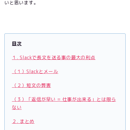
いと思います。
目次
１.
Slack
で長文を送る事の最大の利点
（１）Slackとメール
（２）短文の弊害
（３）「返信が早い = 仕事が出来る」とは限ら
ない
２. まとめ