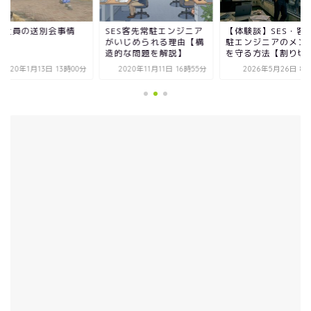
遣社員の送別会事情
SES客先常駐エンジニア
【体験談】SES・客
がいじめられる理由【構
駐エンジニアのメン
造的な問題を解説】
を守る方法【割り切り.
2020年1月13日 13時00分
2020年11月11日 16時55分
2026年5月26日 8