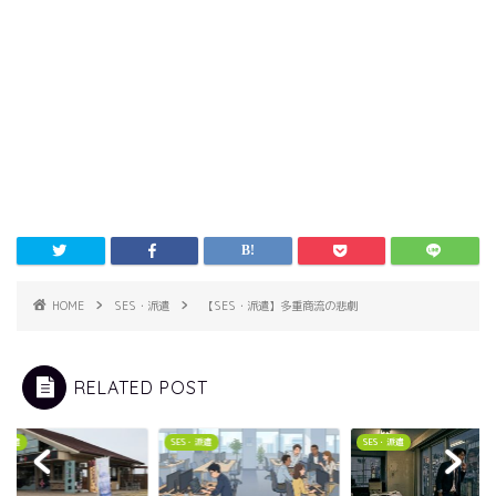
HOME
SES・派遣
【SES・派遣】多重商流の悲劇
RELATED POST
・派遣
SES・派遣
SES・派遣